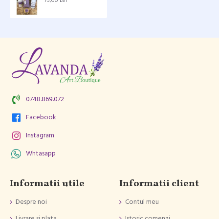
75,00 Lei
0748.869.072
Facebook
Instagram
Whtasapp
Informatii utile
Informatii client
Despre noi
Contul meu
Livrare si plata
Istoric comenzi