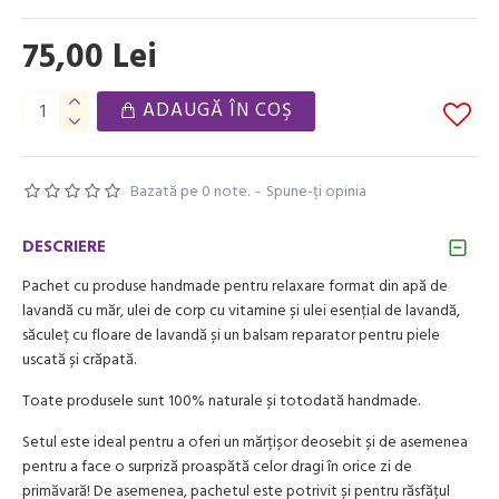
75,00 Lei
ADAUGĂ ÎN COŞ
Bazată pe 0 note.
-
Spune-ţi opinia
DESCRIERE
Pachet cu produse handmade pentru relaxare format din apă de
lavandă cu măr, ulei de corp cu vitamine și ulei esențial de lavandă,
săculeț cu floare de lavandă și un balsam reparator pentru piele
uscată și crăpată.
Toate produsele sunt 100% naturale și totodată handmade.
Setul este ideal pentru a oferi un mărțișor deosebit și de asemenea
pentru a face o surpriză proaspătă celor dragi în orice zi de
primăvară! De asemenea, pachetul este potrivit și pentru răsfățul