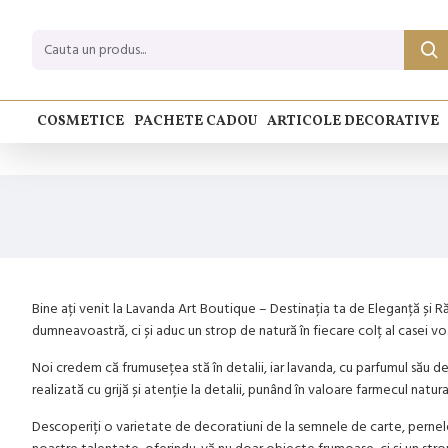
COSMETICE
PACHETE CADOU
ARTICOLE DECORATIVE
Bine ați venit la Lavanda Art Boutique – Destinația ta de Eleganță ș
dumneavoastră, ci și aduc un strop de natură în fiecare colț al casei vo
Noi credem că frumusețea stă în detalii, iar lavanda, cu parfumul său del
realizată cu grijă și atenție la detalii, punând în valoare farmecul natura
Descoperiți o varietate de decoratiuni de la semnele de carte, pernele