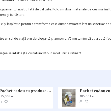
p autentic de artă în fiecare cameră.
gajamentul nostru față de calitate. Folosim doar materiale de cea mai înaltă 
ment și bunăstare.
i și inspirație pentru a transforma casa dumneavoastră într-un sanctuar de fr
re un stil de viață plin de eleganță și armonie. Vă mulțumim că ați ales să fa
ea se întâlnește cu natura într-un mod unic și rafinat!
Pachet cadou cu produse naturale
135,00 Lei
185,00 Lei