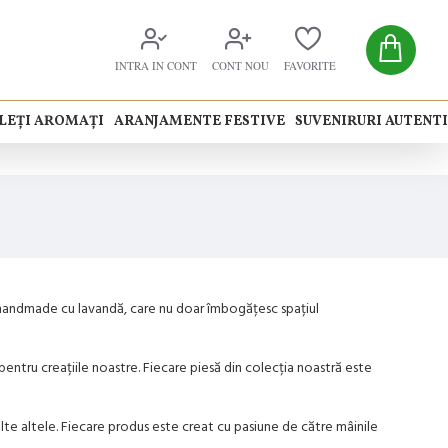
INTRA IN CONT
CONT NOU
FAVORITE
LEȚI AROMAȚI
ARANJAMENTE FESTIVE
SUVENIRURI AUTENT
 handmade cu lavandă, care nu doar îmbogățesc spațiul
 pentru creațiile noastre. Fiecare piesă din colecția noastră este
te altele. Fiecare produs este creat cu pasiune de către mâinile