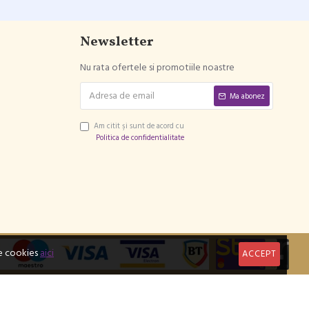
Newsletter
Nu rata ofertele si promotiile noastre
Ma abonez
Am citit şi sunt de acord cu
Politica de confidentialitate
re cookies
aici
ACCEPT