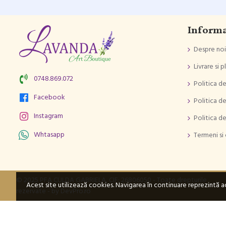
Informa
Despre noi
Livrare si p
0748.869.072
Politica de
Facebook
Politica d
Instagram
Politica d
Whtasapp
Termeni si 
© 2025 PFA CULDA GABRIELA, CIF: 26806050 - Toate drepturile
Acest site utilizează cookies. Navigarea în continuare reprezintă
rezervate - by DevPro.ro