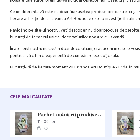
noastre talentate, oferindu-vă nu doar obiecte frumoase, ci și un stro
Ce ne diferențiază este nu doar frumusețea produselor noastre, ci și an
fiecare achiziție de la Lavanda Art Boutique este o investiție în rafina
Navigând pe site-ul nostru, veți descoperi nu doar produse deosebite, c
bucurați de farmecul unic al decoratiunilor noastre cu lavandă.
În atelierul nostru nu creăm doar decoratiuni, ci aducem în casele voast
pentru a vă oferi o experiență de cumpărare excepțională.
Bucurați-vă de fiecare moment cu Lavanda Art Boutique - unde frumuseț
CELE MAI CAUTATE
Pachet cadou cu produse naturale și mirosuri irezistibile
115,00 Lei