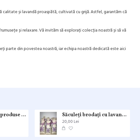
calitate și lavandă proaspătă, cultivată cu grijă. Astfel, garantăm că
umusețe și relaxare. Vă invităm să explorați colecția noastră și să vă
ceți parte din povestea noastră, iar echipa noastră dedicată este aici
Pachet cadou cu produse naturale și mirosuri irezistibile
Săculeți brodați cu lavandă -mărturii
20,00 Lei