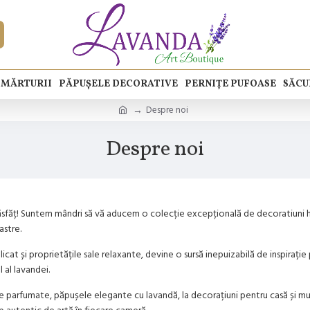
MĂRTURII
PĂPUȘELE DECORATIVE
PERNIȚE PUFOASE
SĂCU
Despre noi
Despre noi
i Răsfăț! Suntem mândri să vă aducem o colecție excepțională de decoratiuni
astre.
icat și proprietățile sale relaxante, devine o sursă inepuizabilă de inspirație
l al lavandei.
 parfumate, păpușele elegante cu lavandă, la decorațiuni pentru casă și mul