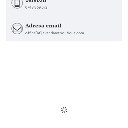
Telefon
0748.869.072
Adresa email
office[at]lavandaartboutique.com