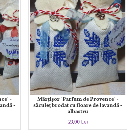
ce" -
Mărțișor "Parfum de Provence" -
vandă -
săculeț brodat cu floare de lavandă -
albastru
23,00 Lei