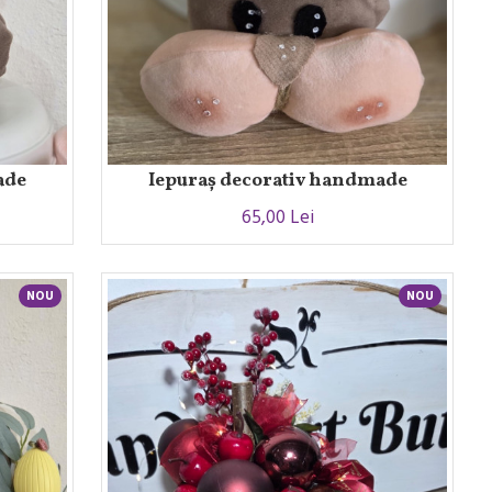
ade
Iepuraș decorativ handmade
65,00 Lei
NOU
NOU