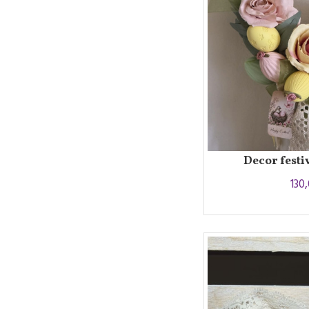
Decor festi
130