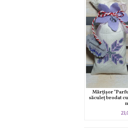
Mărțișor "Parf
săculeț brodat cu
23,