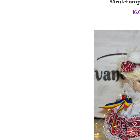
Săculeț ump
16,