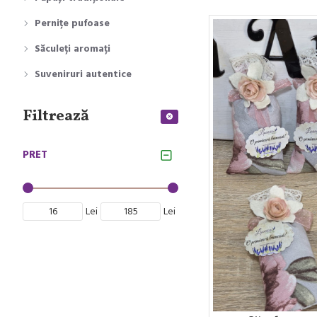
Pernițe pufoase
Săculeți aromați
Suveniruri autentice
Filtrează
PRET
Lei
Lei