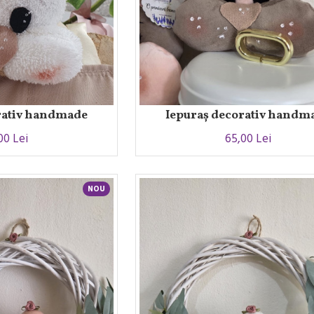
rativ handmade
Iepuraș decorativ handm
00 Lei
65,00 Lei
NOU