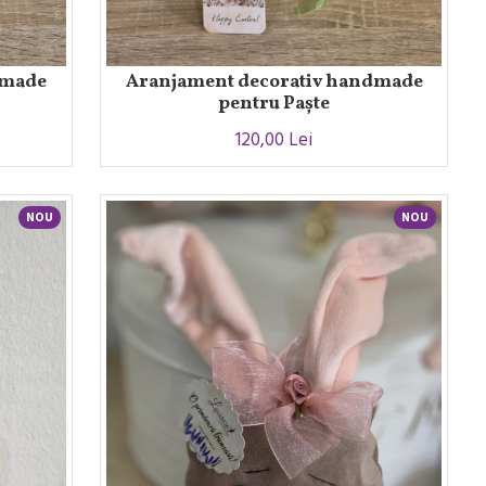
dmade
Aranjament decorativ handmade
pentru Paște
120,00 Lei
NOU
NOU