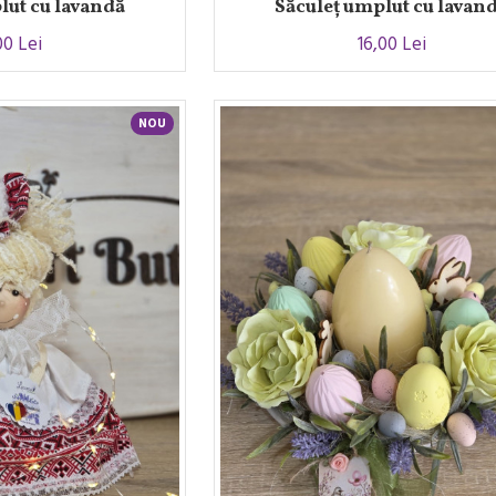
lut cu lavandă
Săculeț umplut cu lavan
00 Lei
16,00 Lei
NOU