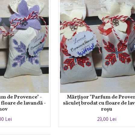
um de Provence" -
Mărțișor "Parfum de Proven
 floare de lavandă -
săculeț brodat cu floare de la
mov
roșu
00 Lei
23,00 Lei