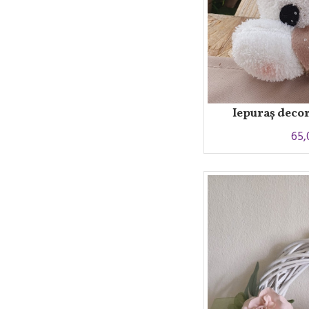
Iepuraș deco
65,