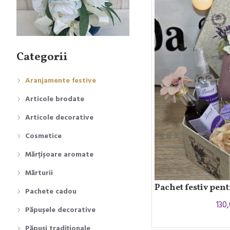
Categorii
Aranjamente festive
Articole brodate
Articole decorative
Cosmetice
Mărțișoare aromate
Mărturii
Pachet festiv pent
Pachete cadou
130
Păpușele decorative
Păpuși tradiționale