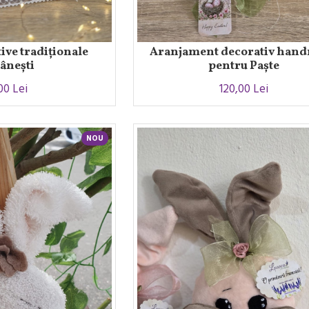
ive tradiționale
Aranjament decorativ han
ânești
pentru Paște
00 Lei
120,00 Lei
NOU