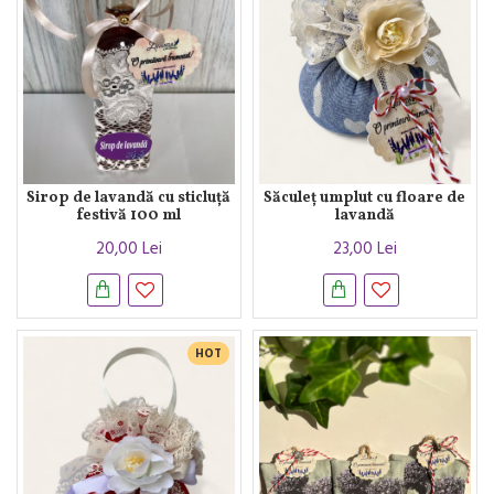
Sirop de lavandă cu sticluță
Săculeț umplut cu floare de
festivă 100 ml
lavandă
20,00 Lei
23,00 Lei
HOT