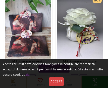
HOT
Mărțișoare suvenir
Mărțișoare aromate
Acest site utilizează cookies. Navigarea în continuare reprezintă
16,00 Lei
23,00 Lei
Filtrează produsele
acceptul dumneavoastră pentru utilizarea acestora. Citeşte mai multe
despre cookies
aici
ACCEPT
Acasa
Favorite
Contact
Suna